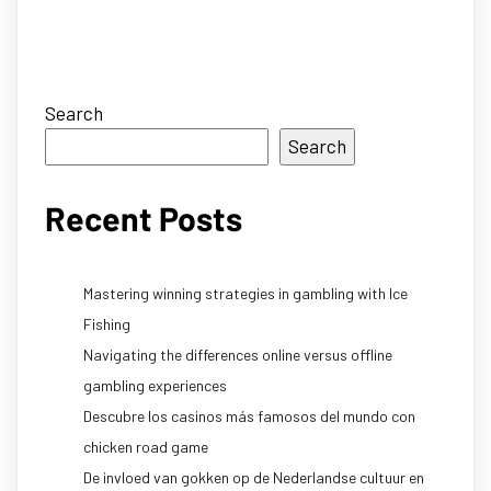
Search
Search
Recent Posts
Mastering winning strategies in gambling with Ice
Fishing
Navigating the differences online versus offline
gambling experiences
Descubre los casinos más famosos del mundo con
chicken road game
De invloed van gokken op de Nederlandse cultuur en