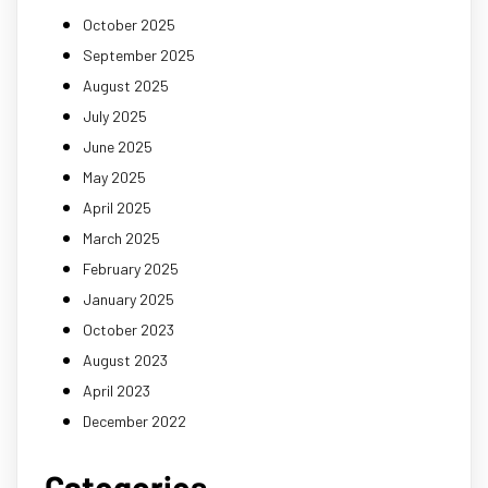
October 2025
September 2025
August 2025
July 2025
June 2025
May 2025
April 2025
March 2025
February 2025
January 2025
October 2023
August 2023
April 2023
December 2022
Categories