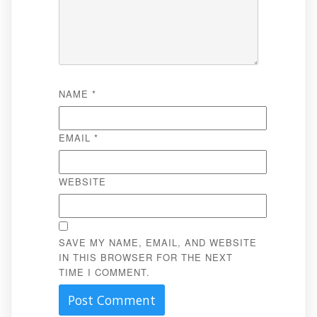
NAME
*
EMAIL
*
WEBSITE
SAVE MY NAME, EMAIL, AND WEBSITE
IN THIS BROWSER FOR THE NEXT
TIME I COMMENT.