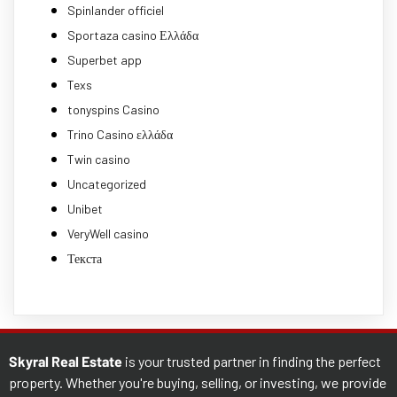
Spinlander officiel
Sportaza casino Ελλάδα
Superbet app
Texs
tonyspins Casino
Trino Casino ελλάδα
Twin casino
Uncategorized
Unibet
VeryWell casino
Текста
Skyral Real Estate
is your trusted partner in finding the perfect
property. Whether you're buying, selling, or investing, we provide