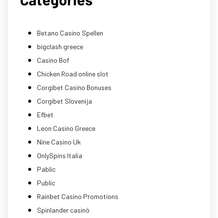
Betano Casino Spellen
bigclash greece
Casino Bof
Chicken Road online slot
Corgibet Casino Bonuses
Corgibet Slovenija
Efbet
Leon Casino Greece
Nine Casino Uk
OnlySpins Italia
Pablic
Public
Rainbet Casino Promotions
Spinlander casinò