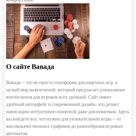
О сайте Вавада
Вавада — это не просто платформа для азартных игр, а
целый мир развлечений, который предлагает уникальные
впечатления для игроков всех уровней. Сайт имеет
удобный интерфейс и современный дизайн, что делает
навигацию интуитивно понятной даже для новичков. Здесь
вы найдете все, что нужно для увлекательной игры — от
высококачественных графиков до разнообразия игровых
автоматов.