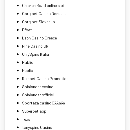
Chicken Road online slot
Corgibet Casino Bonuses
Corgibet Slovenija
Efbet
Leon Casino Greece
Nine Casino Uk
OnlySpins Italia
Pablic
Public
Rainbet Casino Promotions
Spinlander casinò
Spinlander officiel
Sportaza casino Ελλάδα
Superbet app
Texs
tonyspins Casino