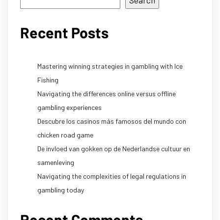
Search
Recent Posts
Mastering winning strategies in gambling with Ice
Fishing
Navigating the differences online versus offline
gambling experiences
Descubre los casinos más famosos del mundo con
chicken road game
De invloed van gokken op de Nederlandse cultuur en
samenleving
Navigating the complexities of legal regulations in
gambling today
Recent Comments