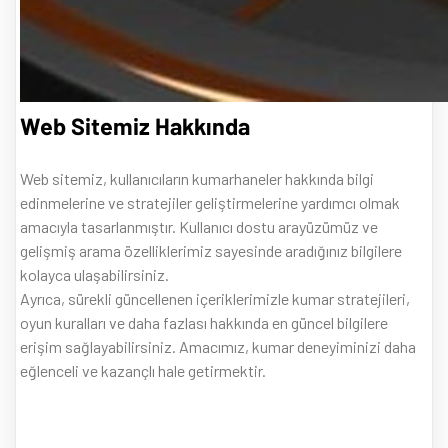
Web Sitemiz Hakkında
Web sitemiz, kullanıcıların kumarhaneler hakkında bilgi
edinmelerine ve stratejiler geliştirmelerine yardımcı olmak
amacıyla tasarlanmıştır. Kullanıcı dostu arayüzümüz ve
gelişmiş arama özelliklerimiz sayesinde aradığınız bilgilere
kolayca ulaşabilirsiniz.
Ayrıca, sürekli güncellenen içeriklerimizle kumar stratejileri,
oyun kuralları ve daha fazlası hakkında en güncel bilgilere
erişim sağlayabilirsiniz. Amacımız, kumar deneyiminizi daha
eğlenceli ve kazançlı hale getirmektir.