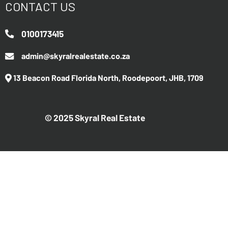
CONTACT US
0100173415
admin@skyralrealestate.co.za
13 Beacon Road Florida North, Roodepoort, JHB, 1709
© 2025 Skyral Real Estate