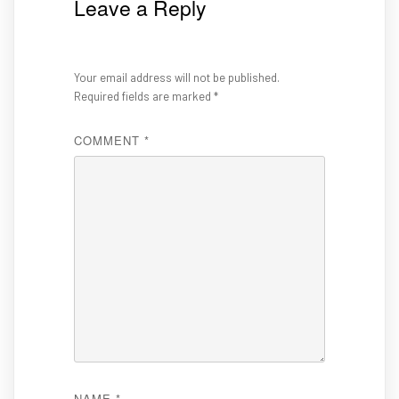
Leave a Reply
Your email address will not be published.
Required fields are marked
*
COMMENT
*
NAME
*