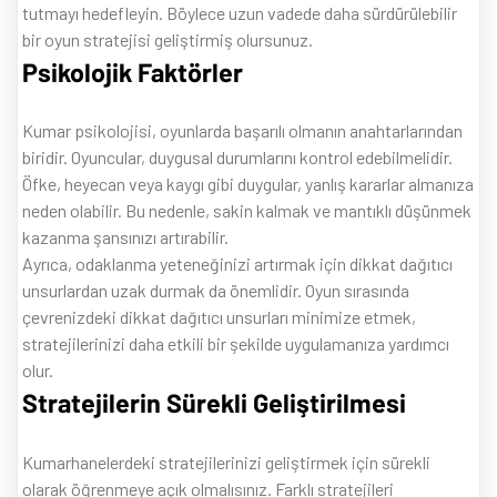
tutmayı hedefleyin. Böylece uzun vadede daha sürdürülebilir
bir oyun stratejisi geliştirmiş olursunuz.
Psikolojik Faktörler
Kumar psikolojisi, oyunlarda başarılı olmanın anahtarlarından
biridir. Oyuncular, duygusal durumlarını kontrol edebilmelidir.
Öfke, heyecan veya kaygı gibi duygular, yanlış kararlar almanıza
neden olabilir. Bu nedenle, sakin kalmak ve mantıklı düşünmek
kazanma şansınızı artırabilir.
Ayrıca, odaklanma yeteneğinizi artırmak için dikkat dağıtıcı
unsurlardan uzak durmak da önemlidir. Oyun sırasında
çevrenizdeki dikkat dağıtıcı unsurları minimize etmek,
stratejilerinizi daha etkili bir şekilde uygulamanıza yardımcı
olur.
Stratejilerin Sürekli Geliştirilmesi
Kumarhanelerdeki stratejilerinizi geliştirmek için sürekli
olarak öğrenmeye açık olmalısınız. Farklı stratejileri