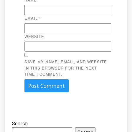
EMAIL
*
WEBSITE
SAVE MY NAME, EMAIL, AND WEBSITE
IN THIS BROWSER FOR THE NEXT
TIME I COMMENT.
Search