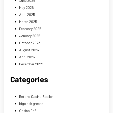
June 2025
May 2025
April 2025
March 2025
February 2025
January 2025
October 2023
August 2023
April 2023
December 2022
Categories
Betano Casino Spellen
bigclash greece
Casino Bof