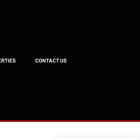
ERTIES
CONTACT US