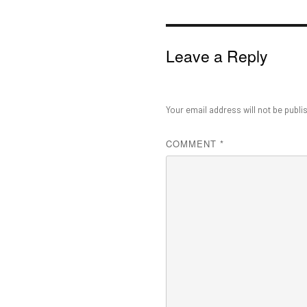
Leave a Reply
Your email address will not be publi
COMMENT
*