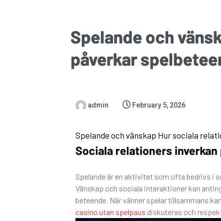
Spelande och vänska
påverkar spelbete
admin
February 5, 2026
Spelande och vänskap Hur sociala relat
Sociala relationers inverkan
Spelande är en aktivitet som ofta bedrivs i s
Vänskap och sociala interaktioner kan antinge
beteende. När vänner spelar tillsammans kan
casino utan spelpaus
diskuteras och respek