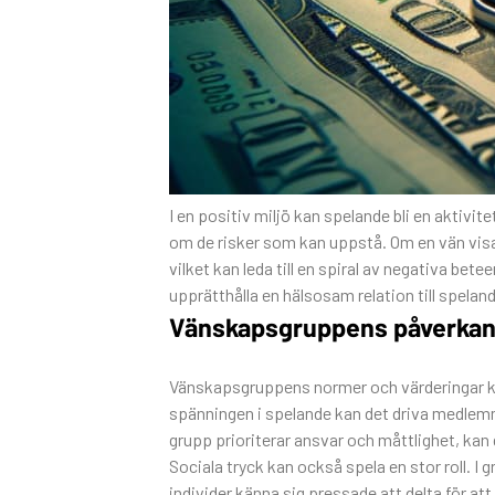
I en positiv miljö kan spelande bli en aktivi
om de risker som kan uppstå. Om en vän vis
vilket kan leda till en spiral av negativa b
upprätthålla en hälsosam relation till speland
Vänskapsgruppens påverkan 
Vänskapsgruppens normer och värderingar kan
spänningen i spelande kan det driva medlemma
grupp prioriterar ansvar och måttlighet, kan d
Sociala tryck kan också spela en stor roll. I 
individer känna sig pressade att delta för att 