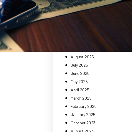
February 2026
January 2026
December 2025
November 2025
October 2025
September 2025
August 2025
n
July 2025
June 2025
May 2025
April 2025
March 2025
February 2025
January 2025
October 2023
August 2023