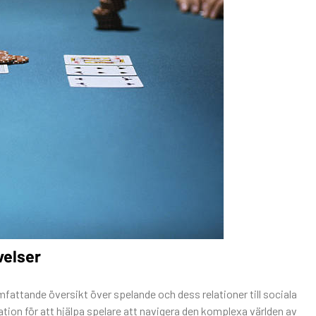
velser
mfattande översikt över spelande och dess relationer till sociala
mation för att hjälpa spelare att navigera den komplexa världen av