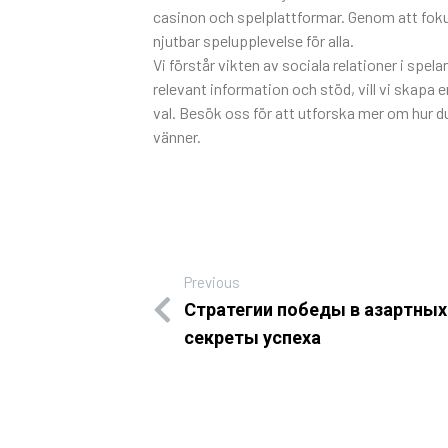
casinon och spelplattformar. Genom att foku
njutbar spelupplevelse för alla.
Vi förstår vikten av sociala relationer i sp
relevant information och stöd, vill vi skapa 
val. Besök oss för att utforska mer om hur d
vänner.
Previous
Стратегии победы в азартных
секреты успеха