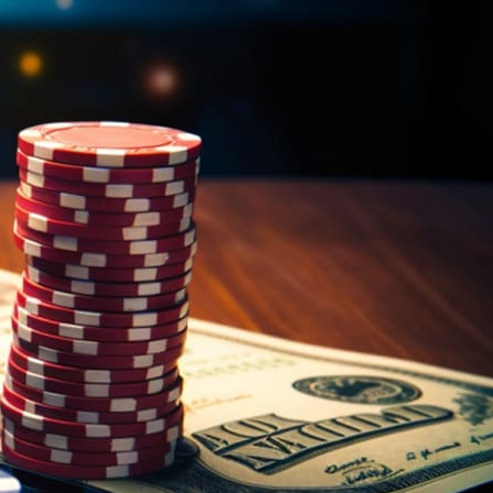
Nederlandse cultuur en
samenleving
Navigating the complexities
of legal regulations in
gambling today
Recent
Comments
on
A WordPress Commenter
Hello
world!
Archives
March 2026