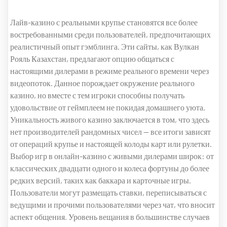
Лайв-казино с реальными крупье становятся все более
востребованными среди пользователей, предпочитающих
реалистичный опыт гэмблинга. Эти сайты, как Вулкан
Рояль Казахстан, предлагают опцию общаться с
настоящими дилерами в режиме реального времени через
видеопоток. Данное порождает окружение реального
казино, но вместе с тем игроки способны получать
удовольствие от геймплеем не покидая домашнего уюта.
Уникальность живого казино заключается в том, что здесь
нет производителей рандомных чисел — все итоги зависят
от операций крупье и настоящей колоды карт или рулетки.
Выбор игр в онлайн-казино с живыми дилерами широк: от
классических двадцати одного и колеса фортуны до более
редких версий, таких как баккара и карточные игры.
Пользователи могут размещать ставки, переписываться с
ведущими и прочими пользователями через чат, что вносит
аспект общения. Уровень вещания в большинстве случаев