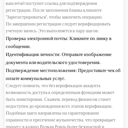
ваш email поступит ссылка для подтверждения
регистрации. После заполнения бланка кликните
"Зарегистрироваться", чтобы закончить операцию.
По завершении регистрации следует верифицировать
учетную запись. Это выполняется в пару шагов:
Проверка электронной почты: Кликните по линку в
сообщении.
Идентификация личности: Отправьте изображение
документа или водительского удостоверения.
Подтверждение местоположения: Предоставьте чек об
оплате коммунальных услуг.
Следует помнить, что без верификации аккаунта
возможность доступа к определенным функциям может
быть лимитирован. Скажем, перевод финансов станет
недоступен до прохождения всех этапов верификации.
Подобные шаги направлены на гарантирование
охранности и пресечение жульничества, что превращает
процесс в казино Вулкан Рояль более безопасной и