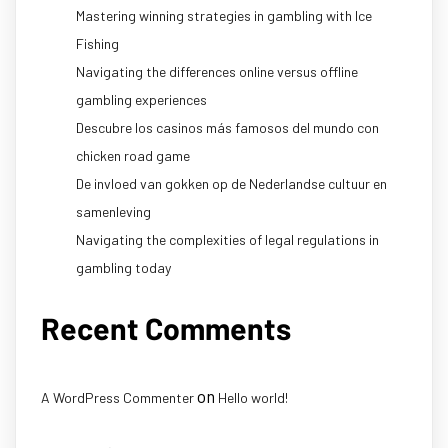
Mastering winning strategies in gambling with Ice
Fishing
Navigating the differences online versus offline
gambling experiences
Descubre los casinos más famosos del mundo con
chicken road game
De invloed van gokken op de Nederlandse cultuur en
samenleving
Navigating the complexities of legal regulations in
gambling today
Recent Comments
on
A WordPress Commenter
Hello world!