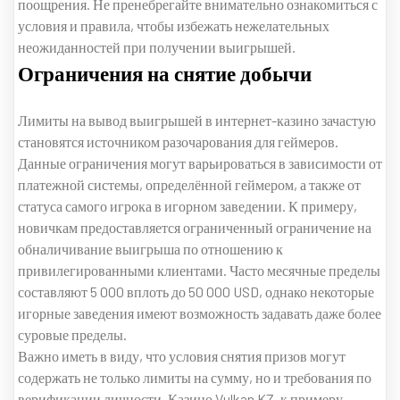
поощрения. Не пренебрегайте внимательно ознакомиться с
условия и правила, чтобы избежать нежелательных
неожиданностей при получении выигрышей.
Ограничения на снятие добычи
Лимиты на вывод выигрышей в интернет-казино зачастую
становятся источником разочарования для геймеров.
Данные ограничения могут варьироваться в зависимости от
платежной системы, определённой геймером, а также от
статуса самого игрока в игорном заведении. К примеру,
новичкам предоставляется ограниченный ограничение на
обналичивание выигрыша по отношению к
привилегированными клиентами. Часто месячные пределы
составляют 5 000 вплоть до 50 000 USD, однако некоторые
игорные заведения имеют возможность задавать даже более
суровые пределы.
Важно иметь в виду, что условия снятия призов могут
содержать не только лимиты на сумму, но и требования по
верификации личности. Казино Vulkan KZ, к примеру,