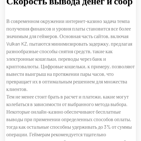
Скорость вывода денег и сбор
В современном окружении интернет-казино задача темпа
получения финансов и уровня платы становится все более
значимым для геймеров. Основная часть сайтов, включая
Vulkan KZ, пытаются минимизировать задержку, предлагая
разнообразные способы снятия средств, такие как
электронные кошельки, переводы через банк и
криптовалюты. Цифровые кошельки, к примеру, позволяют
вывести выигрыш на протяжении пары часов, что
превращает их в оптимальным решением для множества
клиентов.
Тем не менее стоит брать в расчет и платежи, какие могут
колебаться в зависимости от выбранного метода выбора.
Некоторые онлайн-казино обеспечивают бесплатные
выводы при применении определенных способов оплаты,
тогда как остальные способны удерживать до 3% от суммы
операции. Геймерам рекомендуется тщательно