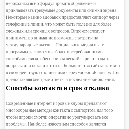
необходимо ясно формулировать обращение и
прикладывать требуемые документы или снимки экрана.
Некоторые казино вдобавок предоставляют саппорт через
телефонные линии, что может быть полезно для более
сложных или срочных вопросов. Впрочем следует
принимать во внимание возможные затраты на
международные вызовы. Социальные медиа и чат-
программы делаются все более востребованными
способами связи, обеспечивая легкий вариант задать
вопросы или оставить отзыв. Большинство сайты активно
взаимодействуют с клиентами через Facebook или Twitter,
предоставляя быстрые ответы и последние обновления.
Способы контакта и срок отклика
Современные интернет игровые клубы предлагают
многообразные методы контакта с саппортом, для того
чтобы игроки смогли оперативно урегулировать все
проблемы. Наиболее известным способом является