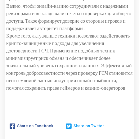
Важно, чтобы онлайн-казино сотрудничали с надежными
ревизорами и выкладывали отчеты о проверках для общего
доступа. Такое формирует доверие со стороны игроков и
поддерживает авторитет платформы.
Кроме того, актуальные техники позволяют задействовать
крипто-защищенные подходы для увеличения
достоверности ГСЧ. Применение подобных техник
минимизирует риск обмана и обеспечивает более
значительный уровень сохранности данных. Эффективный
контроль добросовестности через проверку ГСЧ становится
неотъемлемой частью индустрии онлайн гэмблинга,
помогая сохранить права геймеров и казино-операторов.
Share on Facebook
Share on Twitter