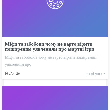
Міфи та забобони чому не варто вірити
поширеним уявленням про азартні ігри
Міфи та забобони чому не варто вірити поширеним
уявленням про…
26
JAN, 26
Read More