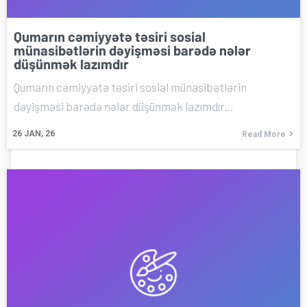
Qumarın cəmiyyətə təsiri sosial
münasibətlərin dəyişməsi barədə nələr
düşünmək lazımdır
Qumarın cəmiyyətə təsiri sosial münasibətlərin
dəyişməsi barədə nələr düşünmək lazımdır…
26
JAN, 26
Read More