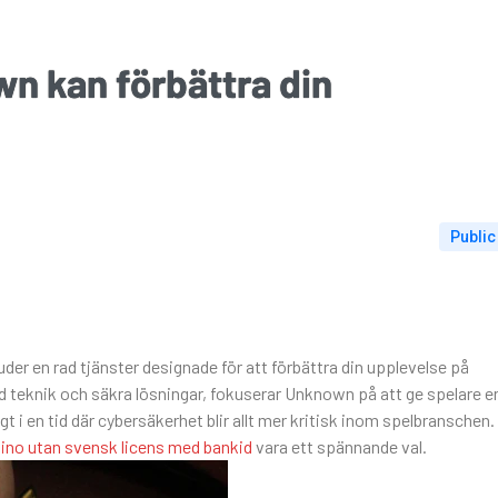
n kan förbättra din
Public
er en rad tjänster designade för att förbättra din upplevelse på
teknik och säkra lösningar, fokuserar Unknown på att ge spelare e
igt i en tid där cybersäkerhet blir allt mer kritisk inom spelbranschen.
ino utan svensk licens med bankid
vara ett spännande val.