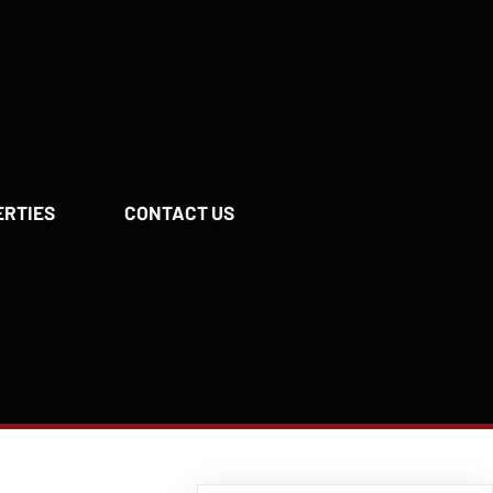
ERTIES
CONTACT US