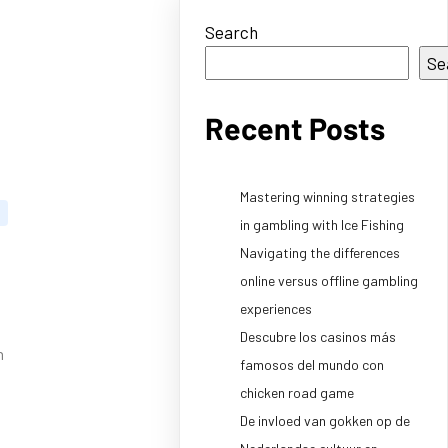
Search
Se
Recent Posts
Mastering winning strategies
in gambling with Ice Fishing
Navigating the differences
online versus offline gambling
experiences
Descubre los casinos más
n
famosos del mundo con
chicken road game
De invloed van gokken op de