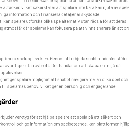
a Unknown i ditt onlinecasinospelande är den förstärkta säkerheten.
attacker, vilket säkerställer att spelare inte bara kan njuta av spel
liga information och finansiella detaljer är skyddade.
, kan spelare utforska olika spelalternativ utan rädsla för att deras
ygg atmosfär där spelarna kan fokusera på att vinna snarare än att or
optimera spelupplevelsen. Genom att erbjuda snabba laddningstider
na favoritspel utan avbrott. Det handlar om att skapa en miljö där
lupplevelser.
het ger spelare möjlighet att snabbt navigera mellan olika spel och
ill spelarnas behov, vilket ger en personlig och engagerande
gärder
juder verktyg för att hjälpa spelare att spela på ett säkert och
vkontroll och ge information om spelbeteende, kan plattformen hjäl