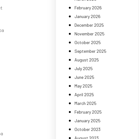
et
February 2026
January 2026
December 2025
oa
November 2025
October 2025
September 2025
August 2025
July 2025
June 2025
May 2025
April 2025
March 2025
February 2025
January 2025
October 2023
pa
August 2023