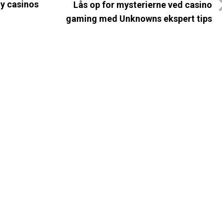
hy casinos
Lås op for mysterierne ved casino
gaming med Unknowns ekspert tips