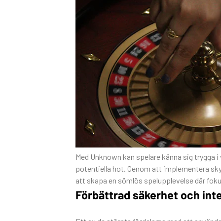
Med Unknown kan spelare känna sig trygga i
potentiella hot. Genom att implementera sky
att skapa en sömlös spelupplevelse där fokus 
Förbättrad säkerhet och inte