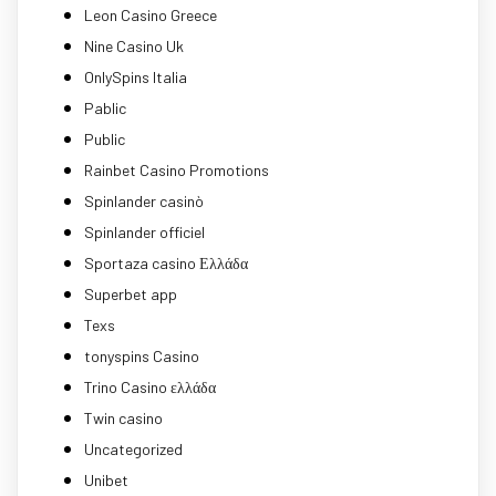
Leon Casino Greece
Nine Casino Uk
OnlySpins Italia
Pablic
Public
Rainbet Casino Promotions
Spinlander casinò
Spinlander officiel
Sportaza casino Ελλάδα
Superbet app
Texs
tonyspins Casino
Trino Casino ελλάδα
Twin casino
Uncategorized
Unibet