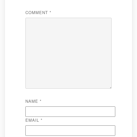
COMMENT
*
NAME
*
EMAIL
*