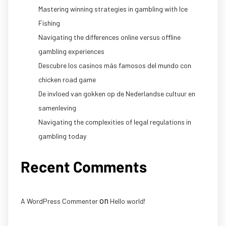
Mastering winning strategies in gambling with Ice
Fishing
Navigating the differences online versus offline
gambling experiences
Descubre los casinos más famosos del mundo con
chicken road game
De invloed van gokken op de Nederlandse cultuur en
samenleving
Navigating the complexities of legal regulations in
gambling today
Recent Comments
on
A WordPress Commenter
Hello world!