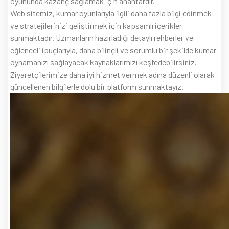
oyununda kazanç sağlamak için anahtardır.
Web sitemiz, kumar oyunlarıyla ilgili daha fazla bilgi edinmek
ve stratejilerinizi geliştirmek için kapsamlı içerikler
sunmaktadır. Uzmanların hazırladığı detaylı rehberler ve
eğlenceli ipuçlarıyla, daha bilinçli ve sorumlu bir şekilde kumar
oynamanızı sağlayacak kaynaklarımızı keşfedebilirsiniz.
Ziyaretçilerimize daha iyi hizmet vermek adına düzenli olarak
güncellenen bilgilerle dolu bir platform sunmaktayız.