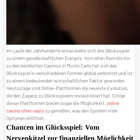
Im Laufe der Jahrhunderte entwickelte sich das Glücksspiel
zu einem gesellschaftlichen Ereignis. Vom alten Rom bis hin
zu den berühmten Casinos in Monte Carlo hat sich das
Glücksspiel in verschiedenen Formen global verbreitet und ist
zu einem bedeutenden wirtschaftlichen Faktor geworden.
Heutzutage sind Online-Plattformen die neueste Evolution,
die den Zugang zu Glücksspielen revolutioniert hat. Einige
dieser Plattformen bieten sogar die Möglichkeit,
online
casino ohne oasis
zu genießen, was den Spielern viele
Optionen eröffnet.
Chancen im Glücksspiel: Vom
Nervenkitzel zur finanziellen Möglichkeit