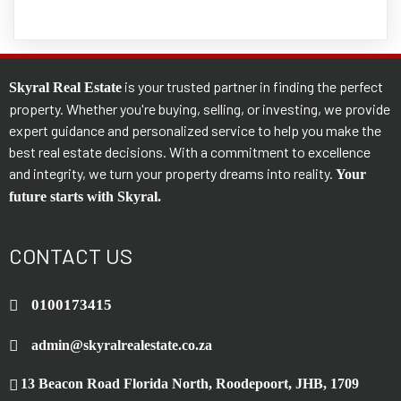
is your trusted partner in finding the perfect
Skyral Real Estate
property. Whether you're buying, selling, or investing, we provide
expert guidance and personalized service to help you make the
best real estate decisions. With a commitment to excellence
and integrity, we turn your property dreams into reality.
Your
future starts with Skyral.
CONTACT US
0100173415
admin@skyralrealestate.co.za
13 Beacon Road Florida North, Roodepoort, JHB, 1709