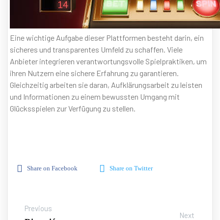
Eine wichtige Aufgabe dieser Plattformen besteht darin, ein
sicheres und transparentes Umfeld zu schaffen. Viele
Anbieter integrieren verantwortungsvolle Spielpraktiken, um
ihren Nutzern eine sichere Erfahrung zu garantieren.
Gleichzeitig arbeiten sie daran, Aufklärungsarbeit zu leisten
und Informationen zu einem bewussten Umgang mit
Glücksspielen zur Verfügung zu stellen.
Share on Facebook
Share on Twitter
Previous
Next