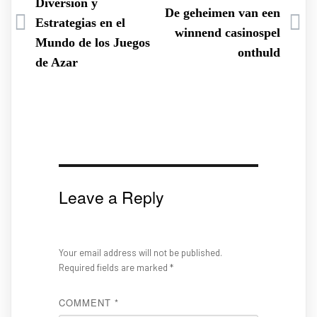
Diversión y
De geheimen van een
Estrategias en el
winnend casinospel
Mundo de los Juegos
onthuld
de Azar
Leave a Reply
Your email address will not be published.
Required fields are marked
*
COMMENT
*