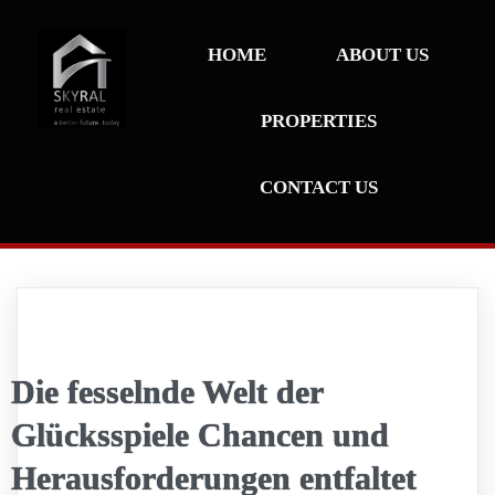
HOME
ABOUT US
PROPERTIES
CONTACT US
Die fesselnde Welt der
Glücksspiele Chancen und
Herausforderungen entfaltet