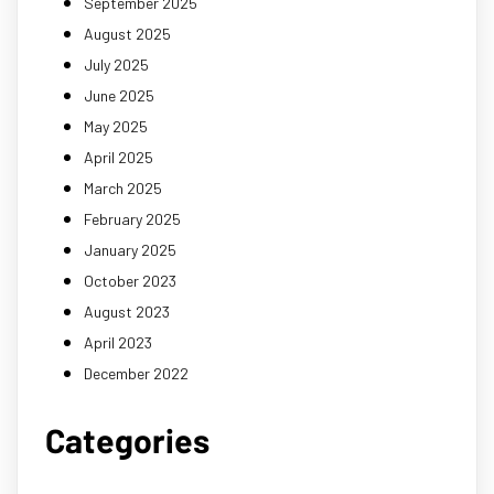
September 2025
August 2025
July 2025
June 2025
May 2025
April 2025
March 2025
February 2025
January 2025
October 2023
August 2023
April 2023
December 2022
Categories