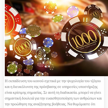
Η εκπαίδευση του κοινού σχετικά με την ψυχολογία του τζόγου
και η διευκόλυνση της πρόσβασης σε υπηρεσίες υποστήριξης
είναι κρίσιμης σημασίας. Σε αυτή τη διαδικασία, μπορεί να γίνει
σημαντική δουλειά για την ευαισθητοποίηση των ανθρώπων και
την προώθηση της αναζήτησης βοήθειας. Να θυμόμαστε ότι