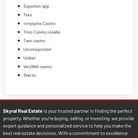
Superbet app
Texs
tonyspins Casino
Trino Casino ελλάδα
Twin casino
Uncategorized
Unibet
VeryWell casino
Текста
Skyral Real Estate
is your trusted partner in finding the perfect
property. Whether you're buying, selling, or investing, we provide
expert guidance and personalized service to help you make the
best real estate decisions. With a commitment to excellence