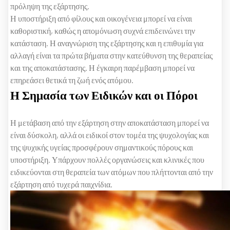
πρόληψη της εξάρτησης.
Η υποστήριξη από φίλους και οικογένεια μπορεί να είναι
καθοριστική, καθώς η απομόνωση συχνά επιδεινώνει την
κατάσταση. Η αναγνώριση της εξάρτησης και η επιθυμία για
αλλαγή είναι τα πρώτα βήματα στην κατεύθυνση της θεραπείας
και της αποκατάστασης. Η έγκαιρη παρέμβαση μπορεί να
επηρεάσει θετικά τη ζωή ενός ατόμου.
Η Σημασία των Ειδικών και οι Πόροι
Η μετάβαση από την εξάρτηση στην αποκατάσταση μπορεί να
είναι δύσκολη, αλλά οι ειδικοί στον τομέα της ψυχολογίας και
της ψυχικής υγείας προσφέρουν σημαντικούς πόρους και
υποστήριξη. Υπάρχουν πολλές οργανώσεις και κλινικές που
ειδικεύονται στη θεραπεία των ατόμων που πλήττονται από την
εξάρτηση από τυχερά παιχνίδια.