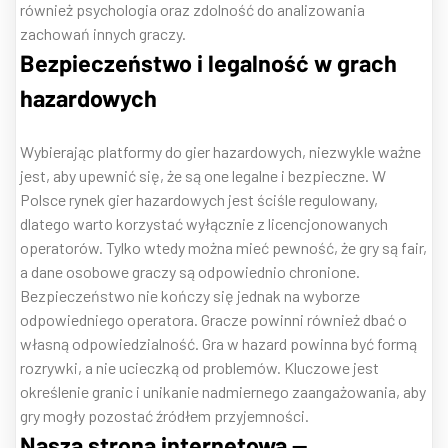
również psychologia oraz zdolność do analizowania
zachowań innych graczy.
Bezpieczeństwo i legalność w grach
hazardowych
Wybierając platformy do gier hazardowych, niezwykle ważne
jest, aby upewnić się, że są one legalne i bezpieczne. W
Polsce rynek gier hazardowych jest ściśle regulowany,
dlatego warto korzystać wyłącznie z licencjonowanych
operatorów. Tylko wtedy można mieć pewność, że gry są fair,
a dane osobowe graczy są odpowiednio chronione.
Bezpieczeństwo nie kończy się jednak na wyborze
odpowiedniego operatora. Gracze powinni również dbać o
własną odpowiedzialność. Gra w hazard powinna być formą
rozrywki, a nie ucieczką od problemów. Kluczowe jest
określenie granic i unikanie nadmiernego zaangażowania, aby
gry mogły pozostać źródłem przyjemności.
Nasza strona internetowa —