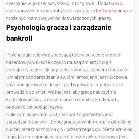
czerpania większej satysfakcji z rozgrywki. Dodatkowo,
duże korzyści można zdobyć, korzystając z
betters bonus
, co
może być rozmową wśród doświadczonych graczy.
Psychologia gracza i zarządzanie
bankroll
Psychologia odgrywa znaczącą rolę w sukcesie w grach
hazardowych. Gracze często muszą zmierzyć się z
emocjami, takimi jak napięcie, radość, a czasem frustracja.
Umiejętność zarządzania swoimi emocjami jest kluczowa,
gdyż podejmowanie decyzji pod wpływem impulsu może
prowadzić do strat. Ważne jest, aby gracz nauczył się
kontrolować swoje reakcje oraz rozumieć, kiedy warto
odpuścić lub podjąć ryzyko.
Kolejnym aspektem, o którym warto pamiętać, jest
zarządzanie bankroll. Dobry gracz powinien ustalić określony
budżet przeznaczony na gry i przestrzegać go. Niezależnie od
tego, jak emocjonująca staje się rozgrywka, kluczowe jest,