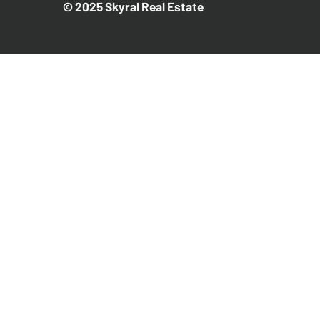
© 2025 Skyral Real Estate