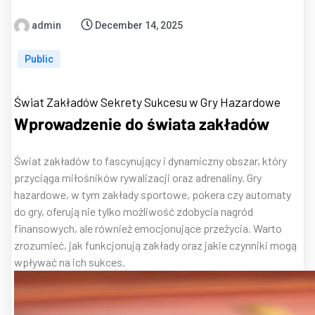
admin
December 14, 2025
Public
Świat Zakładów Sekrety Sukcesu w Gry Hazardowe
Wprowadzenie do świata zakładów
Świat zakładów to fascynujący i dynamiczny obszar, który
przyciąga miłośników rywalizacji oraz adrenaliny. Gry
hazardowe, w tym zakłady sportowe, pokera czy automaty
do gry, oferują nie tylko możliwość zdobycia nagród
finansowych, ale również emocjonujące przeżycia. Warto
zrozumieć, jak funkcjonują zakłady oraz jakie czynniki mogą
wpływać na ich sukces.