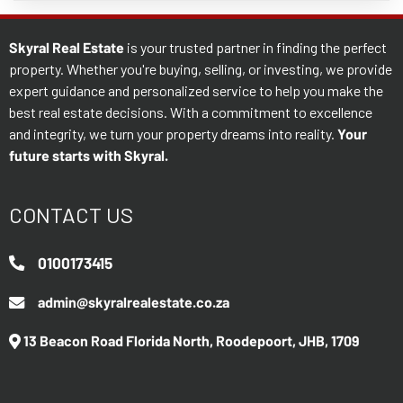
Skyral Real Estate
is your trusted partner in finding the perfect
property. Whether you're buying, selling, or investing, we provide
expert guidance and personalized service to help you make the
best real estate decisions. With a commitment to excellence
and integrity, we turn your property dreams into reality.
Your
future starts with Skyral.
CONTACT US
0100173415
admin@skyralrealestate.co.za
13 Beacon Road Florida North, Roodepoort, JHB, 1709