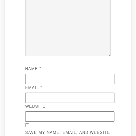
NAME
*
EMAIL
*
WEBSITE
SAVE MY NAME, EMAIL, AND WEBSITE