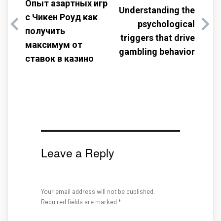
Опыт азартных игр
Understanding the
с Чикен Роуд как
psychological
получить
triggers that drive
максимум от
gambling behavior
ставок в казино
Leave a Reply
Your email address will not be published.
Required fields are marked
*