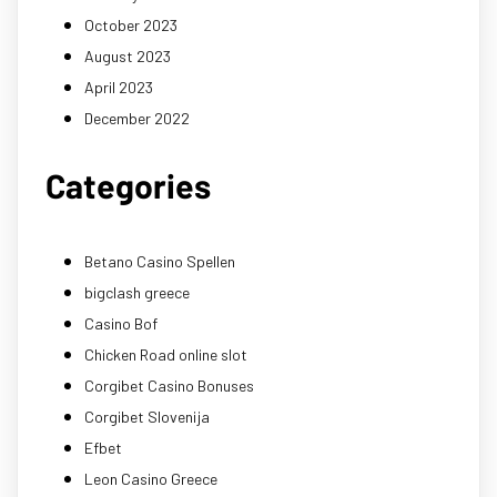
October 2023
August 2023
April 2023
December 2022
Categories
Betano Casino Spellen
bigclash greece
Casino Bof
Chicken Road online slot
Corgibet Casino Bonuses
Corgibet Slovenija
Efbet
Leon Casino Greece