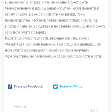
В заключение, игра в онлайн-казино может быть
увлекательным и прибыльным опытом, если подойти к
этому с умом. Важно понимать как риски, так и
преимущества, чтобы избежать неприятных ситуаций.
Всегда помните о бюджете и не ставьте больше, чем можете
себе позволить потерять.
Касательно безопасности, выбирая казино, важно
убедиться в наличии надежных мер защиты данных. Это
позволит вам сосредоточиться на игре и получать
удовольствие, не беспокоясь о своей безопасности в сети.
Share on Facebook
Share on Twitter
Previous
Next