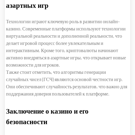
азартных игр
Технологии играют ключевую роль в развитии онлайн-
казино. Современные платформы используют технологии
виртуальной реальности и дополненной реальности, что
делает игровой процесс более увлекательным и
интерактивным. Кроме того, криптовалюты начинают
активно внедряться в азартные игры, что открывает новые
возможности для игроков.
Также стоит отметить, что алгоритмы генерации
случайных чисел (ГСЧ) являются основой честности игр.
Они обеспечивают случайность результатов, что важно для
поддержания доверия пользователей к платформе.
Заключение о казино и его
безопасности