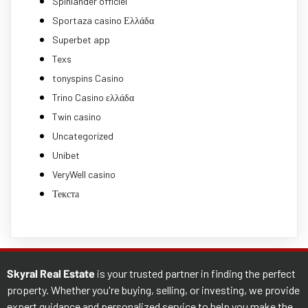
Spinlander officiel
Sportaza casino Ελλάδα
Superbet app
Texs
tonyspins Casino
Trino Casino ελλάδα
Twin casino
Uncategorized
Unibet
VeryWell casino
Текста
Skyral Real Estate
is your trusted partner in finding the perfect
property. Whether you're buying, selling, or investing, we provide
expert guidance and personalized service to help you make the