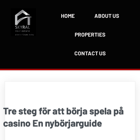
HOME
ABOUT US
PROPERTIES
CONTACT US
Tre steg för att börja spela på
casino En nybörjarguide