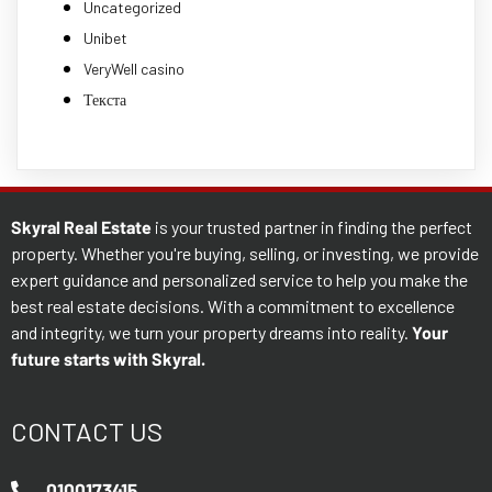
Uncategorized
Unibet
VeryWell casino
Текста
Skyral Real Estate
is your trusted partner in finding the perfect
property. Whether you're buying, selling, or investing, we provide
expert guidance and personalized service to help you make the
best real estate decisions. With a commitment to excellence
and integrity, we turn your property dreams into reality.
Your
future starts with Skyral.
CONTACT US
0100173415