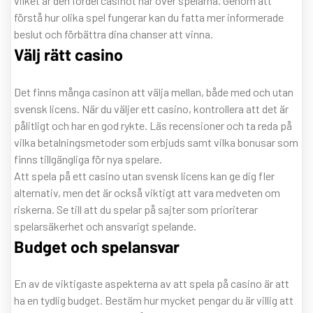
vilket är den fördel casinot har över spelarna. Genom att
förstå hur olika spel fungerar kan du fatta mer informerade
beslut och förbättra dina chanser att vinna.
Välj rätt casino
Det finns många casinon att välja mellan, både med och utan
svensk licens. När du väljer ett casino, kontrollera att det är
pålitligt och har en god rykte. Läs recensioner och ta reda på
vilka betalningsmetoder som erbjuds samt vilka bonusar som
finns tillgängliga för nya spelare.
Att spela på ett casino utan svensk licens kan ge dig fler
alternativ, men det är också viktigt att vara medveten om
riskerna. Se till att du spelar på sajter som prioriterar
spelarsäkerhet och ansvarigt spelande.
Budget och spelansvar
En av de viktigaste aspekterna av att spela på casino är att
ha en tydlig budget. Bestäm hur mycket pengar du är villig att