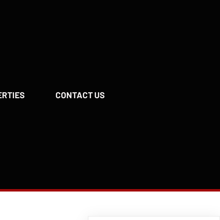
ERTIES
CONTACT US