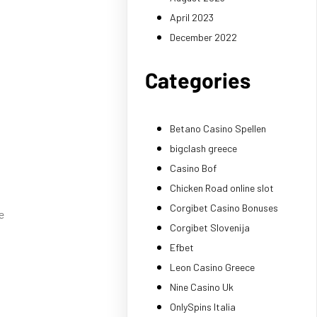
April 2023
December 2022
Categories
Betano Casino Spellen
bigclash greece
Casino Bof
Chicken Road online slot
Corgibet Casino Bonuses
e
Corgibet Slovenija
Efbet
Leon Casino Greece
Nine Casino Uk
OnlySpins Italia