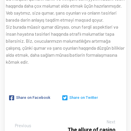
haqqında daha çox məlumat əldə etmək üçün hazırlanmışdır.
Veb saytımız, sizə qumar, şans oyunları və onların təsirləri
barədə dərin anlayış təqdim etməyi məqsəd qoyur.
Siz burada müasir qumar dünyası, onun fərqli aspektləri və
insan həyatına təsirləri haqqında ətraflı məlumatlar tapa
bilərsiniz. Biz, oxucularımızın məlumatlılığını artırmağa
çalışırıq, çünki qumar və şans oyunları haqqında düzgün biliklər
əldə etmək, daha sağlam münasibətlərin formalaşmasına
kömək edir.
Share on Facebook
Share on Twitter
Next
Previous
The allure of casino