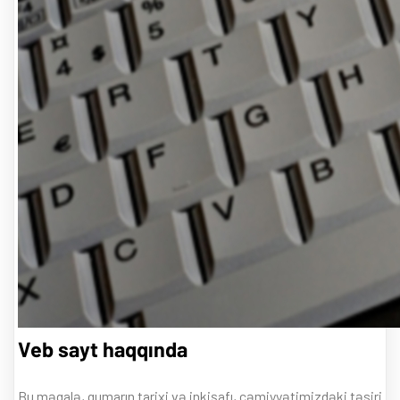
Veb sayt haqqında
Bu məqalə, qumarın tarixi və inkişafı, cəmiyyətimizdəki təsiri