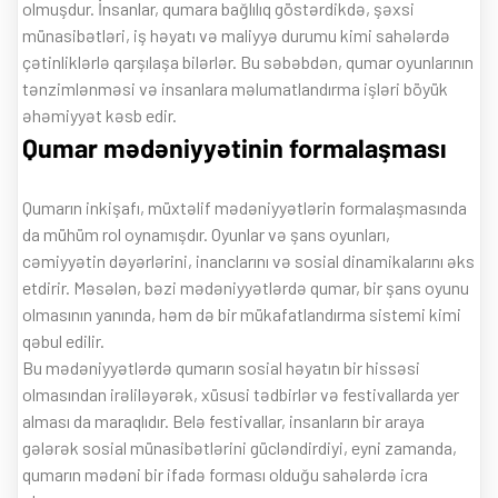
olmuşdur. İnsanlar, qumara bağlılıq göstərdikdə, şəxsi
münasibətləri, iş həyatı və maliyyə durumu kimi sahələrdə
çətinliklərlə qarşılaşa bilərlər. Bu səbəbdən, qumar oyunlarının
tənzimlənməsi və insanlara məlumatlandırma işləri böyük
əhəmiyyət kəsb edir.
Qumar mədəniyyətinin formalaşması
Qumarın inkişafı, müxtəlif mədəniyyətlərin formalaşmasında
da mühüm rol oynamışdır. Oyunlar və şans oyunları,
cəmiyyətin dəyərlərini, inanclarını və sosial dinamikalarını əks
etdirir. Məsələn, bəzi mədəniyyətlərdə qumar, bir şans oyunu
olmasının yanında, həm də bir mükafatlandırma sistemi kimi
qəbul edilir.
Bu mədəniyyətlərdə qumarın sosial həyatın bir hissəsi
olmasından irəliləyərək, xüsusi tədbirlər və festivallarda yer
alması da maraqlıdır. Belə festivallar, insanların bir araya
gələrək sosial münasibətlərini gücləndirdiyi, eyni zamanda,
qumarın mədəni bir ifadə forması olduğu sahələrdə icra