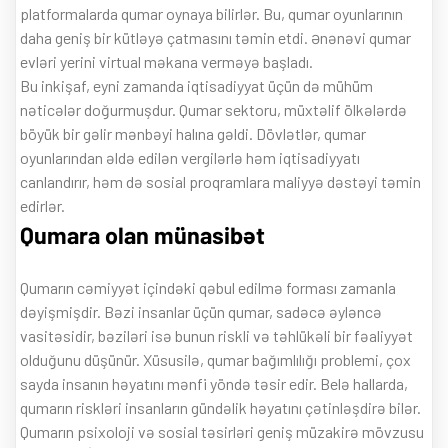
platformalarda qumar oynaya bilirlər. Bu, qumar oyunlarının
daha geniş bir kütləyə çatmasını təmin etdi. Ənənəvi qumar
evləri yerini virtual məkana verməyə başladı.
Bu inkişaf, eyni zamanda iqtisadiyyat üçün də mühüm
nəticələr doğurmuşdur. Qumar sektoru, müxtəlif ölkələrdə
böyük bir gəlir mənbəyi halına gəldi. Dövlətlər, qumar
oyunlarından əldə edilən vergilərlə həm iqtisadiyyatı
canlandırır, həm də sosial proqramlara maliyyə dəstəyi təmin
edirlər.
Qumara olan münasibət
Qumarın cəmiyyət içindəki qəbul edilmə forması zamanla
dəyişmişdir. Bəzi insanlar üçün qumar, sadəcə əyləncə
vasitəsidir, bəziləri isə bunun riskli və təhlükəli bir fəaliyyət
olduğunu düşünür. Xüsusilə, qumar bağımlılığı problemi, çox
sayda insanın həyatını mənfi yöndə təsir edir. Belə hallarda,
qumarın riskləri insanların gündəlik həyatını çətinləşdirə bilər.
Qumarın psixoloji və sosial təsirləri geniş müzakirə mövzusu