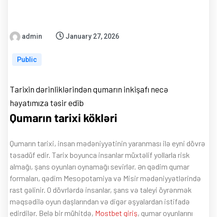
admin
January 27, 2026
Public
Tarixin dərinliklərindən qumarın inkişafı necə
həyatımıza təsir edib
Qumarın tarixi kökləri
Qumarın tarixi, insan mədəniyyətinin yaranması ilə eyni dövrə
təsadüf edir. Tarix boyunca insanlar müxtəlif yollarla risk
almağı, şans oyunları oynamağı sevirlər. Ən qədim qumar
formaları, qədim Mesopotamiya və Misir mədəniyyətlərində
rast gəlinir. O dövrlərdə insanlar, şans və taleyi öyrənmək
məqsədilə oyun daşlarından və digər əşyalardan istifadə
edirdilər. Belə bir mühitdə,
Mostbet giriş
, qumar oyunlarını