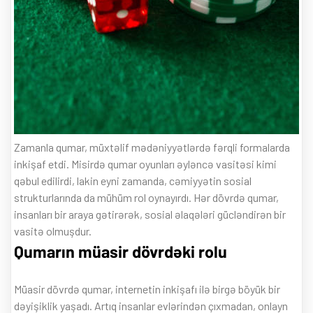
Zamanla qumar, müxtəlif mədəniyyətlərdə fərqli formalarda
inkişaf etdi. Misirdə qumar oyunları əyləncə vasitəsi kimi
qəbul edilirdi, lakin eyni zamanda, cəmiyyətin sosial
strukturlarında da mühüm rol oynayırdı. Hər dövrdə qumar,
insanları bir araya gətirərək, sosial əlaqələri gücləndirən bir
vasitə olmuşdur.
Qumarın müasir dövrdəki rolu
Müasir dövrdə qumar, internetin inkişafı ilə birgə böyük bir
dəyişiklik yaşadı. Artıq insanlar evlərindən çıxmadan, onlayn