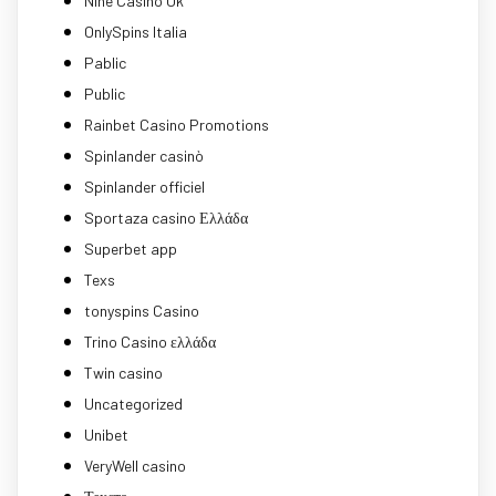
Nine Casino Uk
OnlySpins Italia
Pablic
Public
Rainbet Casino Promotions
Spinlander casinò
Spinlander officiel
Sportaza casino Ελλάδα
Superbet app
Texs
tonyspins Casino
Trino Casino ελλάδα
Twin casino
Uncategorized
Unibet
VeryWell casino