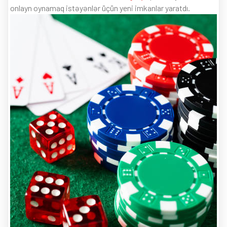
onlayn oynamaq istəyənlər üçün yeni imkanlar yaratdı.