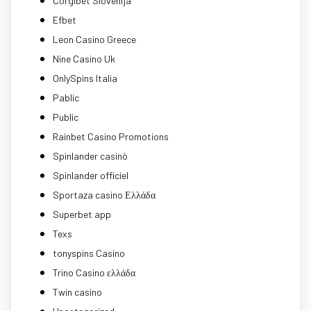
Corgibet Slovenija
Efbet
Leon Casino Greece
Nine Casino Uk
OnlySpins Italia
Pablic
Public
Rainbet Casino Promotions
Spinlander casinò
Spinlander officiel
Sportaza casino Ελλάδα
Superbet app
Texs
tonyspins Casino
Trino Casino ελλάδα
Twin casino