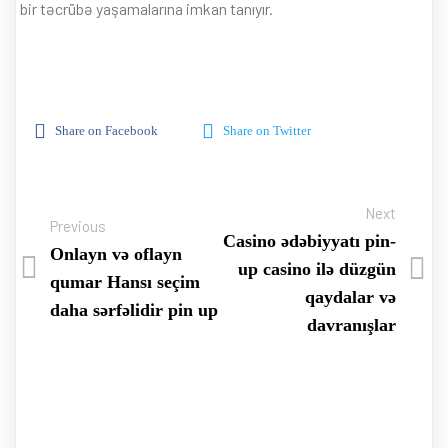
bir təcrübə yaşamalarına imkan tanıyır.
Share on Facebook
Share on Twitter
Next
Previous
Casino ədəbiyyatı pin-
Onlayn və oflayn
up casino ilə düzgün
qumar Hansı seçim
qaydalar və
daha sərfəlidir pin up
davranışlar