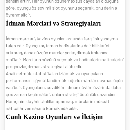
şansını artırır. Hər oyunun özünəməxsus qaydaları olduğuna
görə, oyunçu öz sevimli slot oyununu seçərək, onu dərinlə
öyrənməlidir.
İdman Mərcləri və Strategiyaları
İdman mərcləri, kazino oyunları arasında fərqli bir yanaşma
tələb edir. Oyunçular, idman hadisələrinə dair biliklərini
artıraraq, daha düzgün mərclər yerləşdirmək imkanına
malikdir. Mərclərin növünü seçmək və hadisələrin nəticələrini
proqnozlaşdırmaq, strategiya tələb edir.
Analiz etmək, statistikaları izləmək və oyunçuların
performansını qiymətləndirmək, uğurlu mərclər qoymaq üçün
vacibdir. Oyunçuların, sevdikləri idman növləri üzərində daha
çox zaman keçirmələri, onlara strateji üstünlük qazandırır.
Həmçinin, dəyərli təhlillər aparmaq, mərclərin müsbət
nəticələr verməsinə kömək edə bilər.
Canlı Kazino Oyunları və İletişim