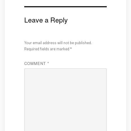
Leave a Reply
Your email address will not be published.
Required fields are marked
*
COMMENT
*