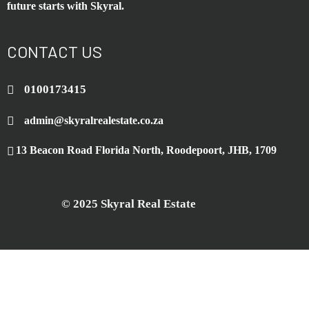
future starts with Skyral.
CONTACT US
0100173415
admin@skyralrealestate.co.za
13 Beacon Road Florida North, Roodepoort, JHB, 1709
© 2025 Skyral Real Estate