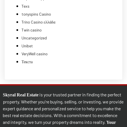
Texs
tonyspins Casino
Trino Casino ελλάδα
Twin casino
Uncategorized
Unibet
VeryWell casino
Текста
is your trusted partner in finding the perfect
Skyral Real Estate
property. Whether you're buying, selling, or investing, we provide
expert guidance and personalized service to help you make the
best real estate decisions. With a commitment to excellence
and integrity, we turn your property dreams into reality.
Your