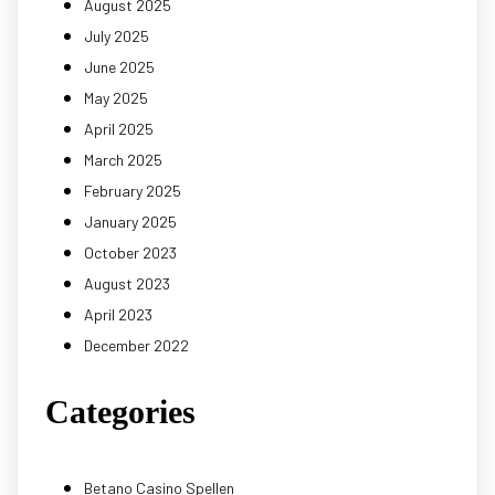
August 2025
July 2025
June 2025
May 2025
April 2025
March 2025
February 2025
January 2025
October 2023
August 2023
April 2023
December 2022
Categories
Betano Casino Spellen