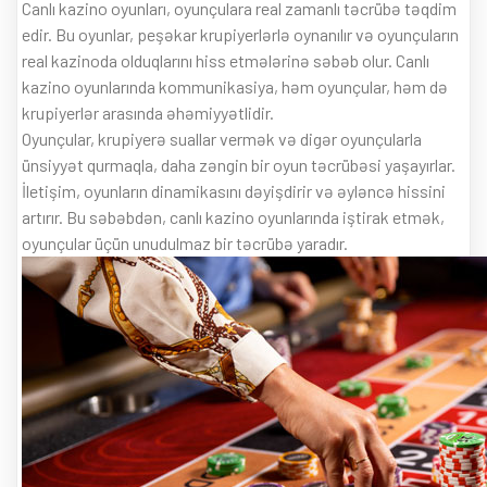
Canlı kazino oyunları, oyunçulara real zamanlı təcrübə təqdim
edir. Bu oyunlar, peşəkar krupiyerlərlə oynanılır və oyunçuların
real kazinoda olduqlarını hiss etmələrinə səbəb olur. Canlı
kazino oyunlarında kommunikasiya, həm oyunçular, həm də
krupiyerlər arasında əhəmiyyətlidir.
Oyunçular, krupiyerə suallar vermək və digər oyunçularla
ünsiyyət qurmaqla, daha zəngin bir oyun təcrübəsi yaşayırlar.
İletişim, oyunların dinamikasını dəyişdirir və əyləncə hissini
artırır. Bu səbəbdən, canlı kazino oyunlarında iştirak etmək,
oyunçular üçün unudulmaz bir təcrübə yaradır.