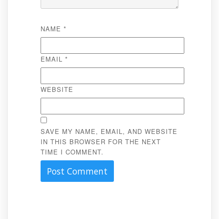
NAME
*
EMAIL
*
WEBSITE
SAVE MY NAME, EMAIL, AND WEBSITE
IN THIS BROWSER FOR THE NEXT
TIME I COMMENT.