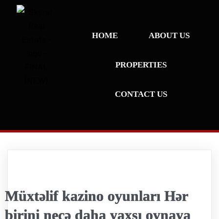
HOME
ABOUT US
PROPERTIES
CONTACT US
Müxtəlif kazino oyunları Hər
birini necə daha yaxşı oynaya