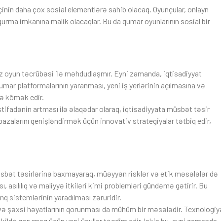
mçinin daha çox sosial elementlərə sahib olacaq. Oyunçular, onlayn
 qurma imkanına malik olacaqlar. Bu da qumar oyunlarının sosial bir
ız oyun təcrübəsi ilə məhdudlaşmır. Eyni zamanda, iqtisadiyyat
umar platformalarının yaranması, yeni iş yerlərinin açılmasına və
ə kömək edir.
tifadənin artması ilə əlaqədar olaraq, iqtisadiyyata müsbət təsir
azalarını genişləndirmək üçün innovativ strategiyalar tətbiq edir,
sbət təsirlərinə baxmayaraq, müəyyən risklər və etik məsələlər də
 asılılıq və maliyyə itkiləri kimi problemləri gündəmə gətirir. Bu
sistemlərinin yaradılması zəruridir.
i və şəxsi həyatlarının qorunması da mühüm bir məsələdir. Texnologiy
kildə qorumaq üçün yeni üsullar təqdim edir, lakin bu, eyni zamanda