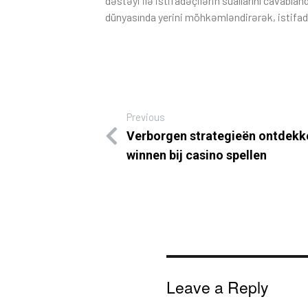
dəstəyi ilə istifadəçilərin suallarını cavabl
dünyasında yerini möhkəmləndirərək, istifadə
Previous
Verborgen strategieën ontdekk
winnen bij casino spellen
Leave a Reply