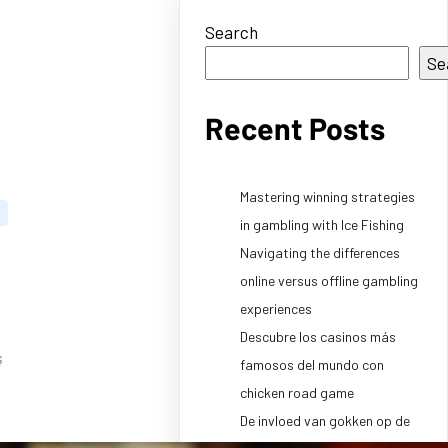
Search
Se
Recent Posts
Mastering winning strategies
in gambling with Ice Fishing
Navigating the differences
online versus offline gambling
experiences
Descubre los casinos más
ş
famosos del mundo con
chicken road game
De invloed van gokken op de