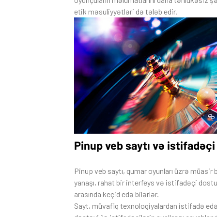
etik məsuliyyətləri də tələb edir.
Pinup veb saytı və istifadəçi
Pinup veb saytı, qumar oyunları üzrə müasir 
yanaşı, rahat bir interfeys və istifadəçi dost
arasında keçid edə bilərlər.
Sayt, müvafiq texnologiyalardan istifadə edə