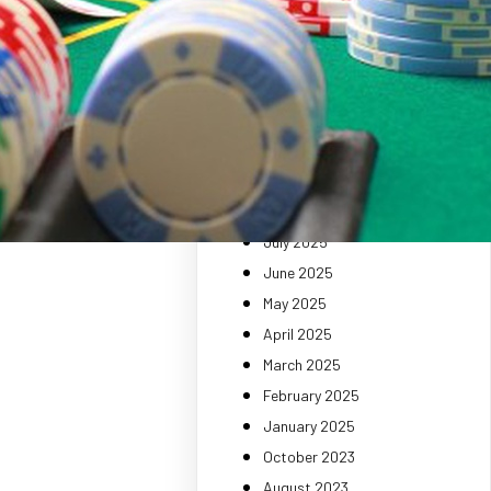
February 2026
January 2026
December 2025
November 2025
October 2025
September 2025
August 2025
July 2025
June 2025
May 2025
April 2025
March 2025
February 2025
January 2025
n
October 2023
August 2023