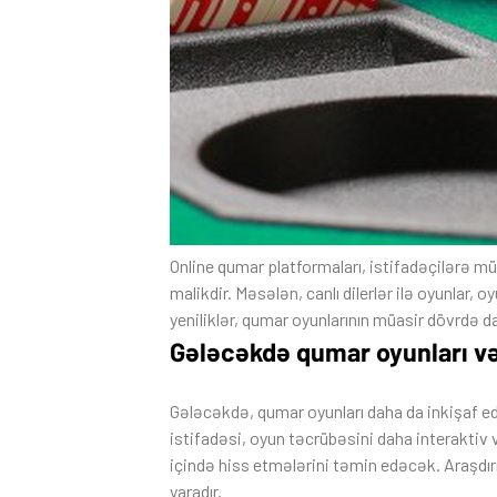
Online qumar platformaları, istifadəçilərə m
malikdir. Məsələn, canlı dilerlər ilə oyunlar, 
yeniliklər, qumar oyunlarının müasir dövrdə 
Gələcəkdə qumar oyunları və
Gələcəkdə, qumar oyunları daha da inkişaf edəcə
istifadəsi, oyun təcrübəsini daha interaktiv 
içində hiss etmələrini təmin edəcək. Araşdırm
yaradır.