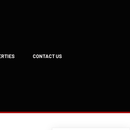
ERTIES
CONTACT US