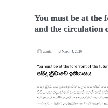
You must be at the fo
and the circulation 
admin
March 4, 2026
You must be at the forefront of the future
පසිදු ක්‍රීඩාවේ ඉතිහාසය
පසිදු ක්‍රීඩා යනු යුගදනුවීම් වලට පමණක් ය
විවිධ ජනපදයන්ගේ සංස්කෘතියන්හි ඇති ඉත
සමාජයේ සංකීර්ණත්වය හා සංවර්ධනයට එකත
හේතු විය. ඔබට ආරක්ෂිත හා විශ්වාසනීය