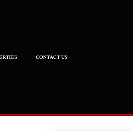
ERTIES
CONTACT US