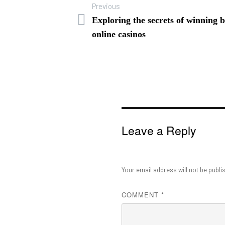
Previous
Exploring the secrets of winning b
online casinos
Leave a Reply
Your email address will not be publi
COMMENT
*