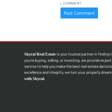
I COMMENT.
is your trusted partner in finding
Skyral Real Estate
you're buying, selling, or investing, we provide expe
service to help you make the best real estate decis
excellence and integrity, we turn your property dreams
with Skyral.