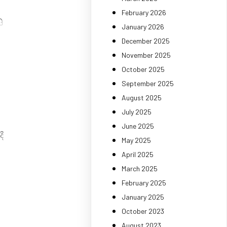
February 2026
ු
January 2026
December 2025
November 2025
October 2025
September 2025
August 2025
July 2025
June 2025
ී
May 2025
April 2025
March 2025
February 2025
January 2025
October 2023
August 2023