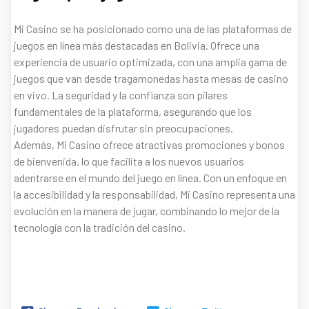
Mi Casino se ha posicionado como una de las plataformas de
juegos en línea más destacadas en Bolivia. Ofrece una
experiencia de usuario optimizada, con una amplia gama de
juegos que van desde tragamonedas hasta mesas de casino
en vivo. La seguridad y la confianza son pilares
fundamentales de la plataforma, asegurando que los
jugadores puedan disfrutar sin preocupaciones.
Además, Mi Casino ofrece atractivas promociones y bonos
de bienvenida, lo que facilita a los nuevos usuarios
adentrarse en el mundo del juego en línea. Con un enfoque en
la accesibilidad y la responsabilidad, Mi Casino representa una
evolución en la manera de jugar, combinando lo mejor de la
tecnología con la tradición del casino.