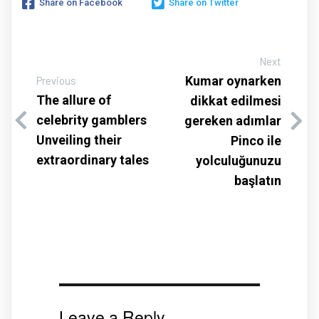
Share on Facebook
Share on Twitter
Next
Kumar oynarken
Previous
The allure of
dikkat edilmesi
celebrity gamblers
gereken adımlar
Unveiling their
Pinco ile
extraordinary tales
yolculuğunuzu
başlatın
Leave a Reply