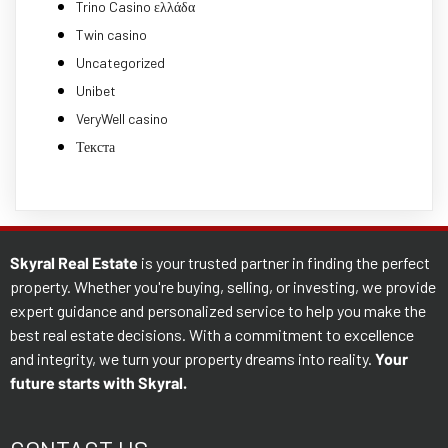
Trino Casino ελλάδα
Twin casino
Uncategorized
Unibet
VeryWell casino
Текста
Skyral Real Estate
is your trusted partner in finding the perfect
property. Whether you're buying, selling, or investing, we provide
expert guidance and personalized service to help you make the
best real estate decisions. With a commitment to excellence
and integrity, we turn your property dreams into reality.
Your
future starts with Skyral.