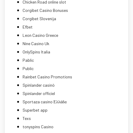
Chicken Road online slot
Corgibet Casino Bonuses
Corgibet Slovenija
Efbet
Leon Casino Greece
Nine Casino Uk
OnlySpins Italia
Pablic
Public
Rainbet Casino Promotions
Spinlander casinò
Spinlander officiel
Sportaza casino Ελλάδα
Superbet app
Texs
tonyspins Casino