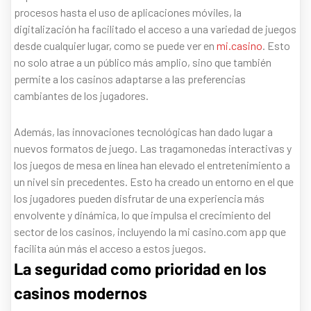
procesos hasta el uso de aplicaciones móviles, la
digitalización ha facilitado el acceso a una variedad de juegos
desde cualquier lugar, como se puede ver en
mi.casino
. Esto
no solo atrae a un público más amplio, sino que también
permite a los casinos adaptarse a las preferencias
cambiantes de los jugadores.
Además, las innovaciones tecnológicas han dado lugar a
nuevos formatos de juego. Las tragamonedas interactivas y
los juegos de mesa en línea han elevado el entretenimiento a
un nivel sin precedentes. Esto ha creado un entorno en el que
los jugadores pueden disfrutar de una experiencia más
envolvente y dinámica, lo que impulsa el crecimiento del
sector de los casinos, incluyendo la mi casino.com app que
facilita aún más el acceso a estos juegos.
La seguridad como prioridad en los
casinos modernos