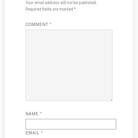
Your email address will not be published.
Required fields are marked
*
COMMENT
*
NAME
*
EMAIL
*