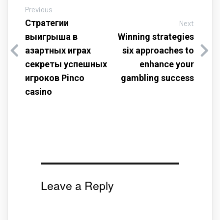
Previous
Стратегии
Next
выигрыша в
Winning strategies
азартных играх
six approaches to
секреты успешных
enhance your
игроков Pinco
gambling success
casino
Leave a Reply