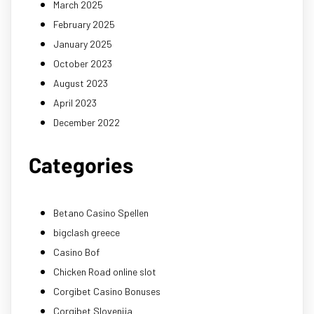
March 2025
February 2025
January 2025
October 2023
August 2023
April 2023
December 2022
Categories
Betano Casino Spellen
bigclash greece
Casino Bof
Chicken Road online slot
Corgibet Casino Bonuses
Corgibet Slovenija