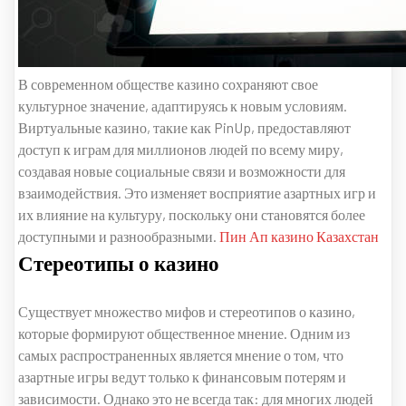
В современном обществе казино сохраняют свое
культурное значение, адаптируясь к новым условиям.
Виртуальные казино, такие как PinUp, предоставляют
доступ к играм для миллионов людей по всему миру,
создавая новые социальные связи и возможности для
взаимодействия. Это изменяет восприятие азартных игр и
их влияние на культуру, поскольку они становятся более
доступными и разнообразными.
Пин Ап казино Казахстан
Стереотипы о казино
Существует множество мифов и стереотипов о казино,
которые формируют общественное мнение. Одним из
самых распространенных является мнение о том, что
азартные игры ведут только к финансовым потерям и
зависимости. Однако это не всегда так: для многих людей