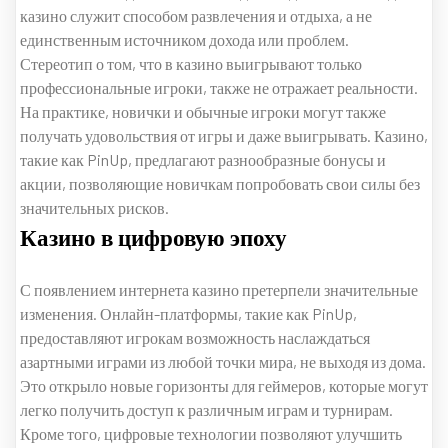
казино служит способом развлечения и отдыха, а не
единственным источником дохода или проблем.
Стереотип о том, что в казино выигрывают только
профессиональные игроки, также не отражает реальности.
На практике, новички и обычные игроки могут также
получать удовольствия от игры и даже выигрывать. Казино,
такие как PinUp, предлагают разнообразные бонусы и
акции, позволяющие новичкам попробовать свои силы без
значительных рисков.
Казино в цифровую эпоху
С появлением интернета казино претерпели значительные
изменения. Онлайн-платформы, такие как PinUp,
предоставляют игрокам возможность наслаждаться
азартными играми из любой точки мира, не выходя из дома.
Это открыло новые горизонты для геймеров, которые могут
легко получить доступ к различным играм и турнирам.
Кроме того, цифровые технологии позволяют улучшить